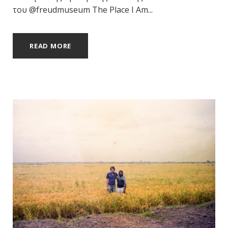
του @freudmuseum The Place I Am...
READ MORE