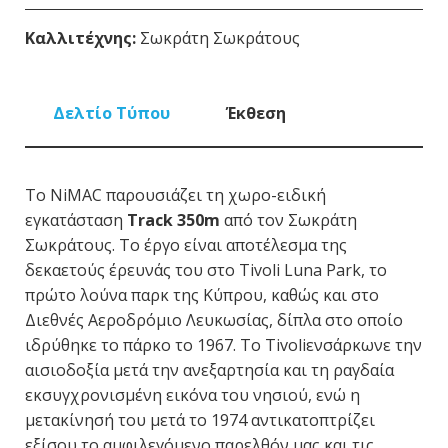
Καλλιτέχνης:
Σωκράτη Σωκράτους
Δελτίο Τύπου
Έκθεση
Το NiMAC παρουσιάζει τη χωρο-ειδική
εγκατάσταση
Track
350
m
από τον Σωκράτη
Σωκράτους. Το έργο είναι αποτέλεσμα της
δεκαετούς έρευνάς του στο Tivoli Luna Park, το
πρώτο λούνα παρκ της Κύπρου, καθώς και στο
Διεθνές Αεροδρόμιο Λευκωσίας, δίπλα στο οποίο
ιδρύθηκε το πάρκο το 1967. Το Tivoliενσάρκωνε την
αισιοδοξία μετά την ανεξαρτησία και τη ραγδαία
εκσυγχρονισμένη εικόνα του νησιού, ενώ η
μετακίνησή του μετά το 1974 αντικατοπτρίζει
εξίσου το αμφιλεγόμενο παρελθόν μας και τις