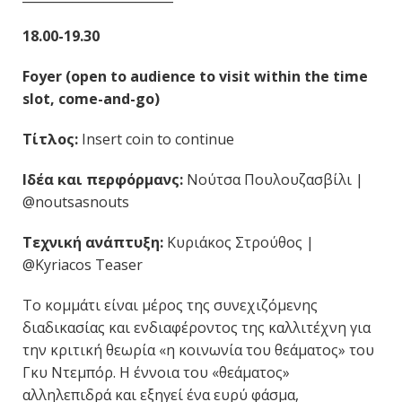
18.00-19.30
Foyer (open to audience to visit within the time
slot, come-and-go)
Τίτλος:
Insert coin to continue
Ιδέα και περφόρμανς:
Νούτσα Πουλουζασβίλι |
@noutsasnouts
Τεχνική ανάπτυξη:
Κυριάκος Στρούθος |
@Kyriacos Teaser
Το κομμάτι είναι μέρος της συνεχιζόμενης
διαδικασίας και ενδιαφέροντος της καλλιτέχνη για
την κριτική θεωρία «η κοινωνία του θεάματος» του
Γκυ Ντεμπόρ. Η έννοια του «θεάματος»
αλληλεπιδρά και εξηγεί ένα ευρύ φάσμα,