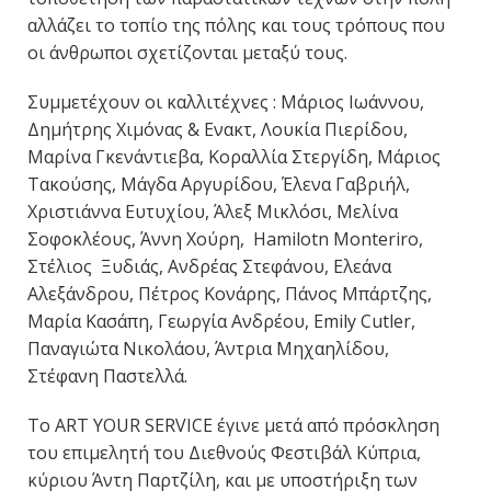
αλλάζει το τοπίο της πόλης και τους τρόπους που
οι άνθρωποι σχετίζονται μεταξύ τους.
Συμμετέχουν οι καλλιτέχνες : Μάριος Ιωάννου,
Δημήτρης Χιμόνας & Ενακτ, Λουκία Πιερίδου,
Μαρίνα Γκενάντιεβα, Κοραλλία Στεργίδη, Μάριος
Τακούσης, Μάγδα Αργυρίδου, Έλενα Γαβριήλ,
Χριστιάννα Ευτυχίου, Άλεξ Μικλόσι, Μελίνα
Σοφοκλέους, Άννη Χούρη, Hamilotn Monteriro,
Στέλιος Ξυδιάς, Ανδρέας Στεφάνου, Ελεάνα
Αλεξάνδρου, Πέτρος Κονάρης, Πάνος Μπάρτζης,
Μαρία Κασάπη, Γεωργία Ανδρέου, Emily Cutler,
Παναγιώτα Νικολάου, Άντρια Μηχαηλίδου,
Στέφανη Παστελλά.
To ART YOUR SERVICE έγινε μετά από πρόσκληση
του επιμελητή του Διεθνούς Φεστιβάλ Κύπρια,
κύριου Άντη Παρτζίλη, και με υποστήριξη των