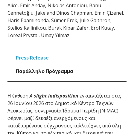
Alice, Emir Anday, Nikolas Antoniou, Banu
Cennetoğlu, Jake and Dinos Chapman, Emin Çizenel,
Haris Epaminonda, Sümer Erek, Julie Galthron,
Stelios Kallinikou, Burak Kibar Zafer, Erol Kutay,
Loreal Prystaj, Umay Yılmaz
Press Release
Παράλληλο Πρόγραμμα
Η έκθεση
A slight indisposition
εγκαινιάζεται στις
26 Ιουνίου 2026 στο Δημοτικό Κέντρο Τεχνών
Λευκωσίας, συνεργασία Ίδρυμα Πιερίδη (NiMAC),
φέρνει μαζί δεκαέξι ανερχόμενους και
καταξιωμένους σύγχρονους καλλιτέχνες από όλη
την Κύπρο και το εξωτερικό, και διερευνά την