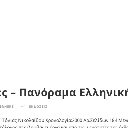
ές – Πανόραμα Ελληνικ
ERHERE
ΕΚΔΟΣΕΙΣ
Τόνιας Νικολαΐδου Χρονολογία:2000 Αρ.Σελίδων:184 Μέγεθ
άλογος περιλαμβάνει έργα και από τις 7 ενότητες της έκθε