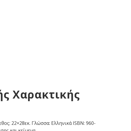
ής Χαρακτικής
ος: 22×28εκ. Γλώσσα: Ελληνικά ISBN: 960-
σης και κείμενα.