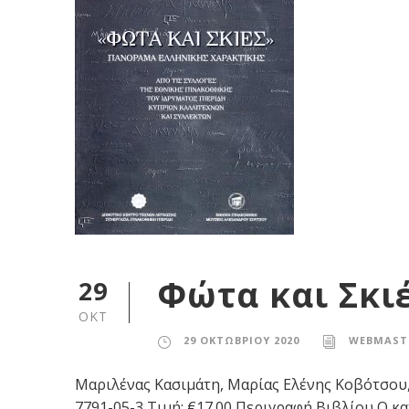
Φώτα και Σκι
29
ΟΚΤ
29 ΟΚΤΩΒΡΊΟΥ 2020
WEBMAST
Μαριλένας Κασιμάτη, Μαρίας Ελένης Κοβότσου, 
7791-05-3 Τιμή: €17.00 Περιγραφή Βιβλίου Ο κατ