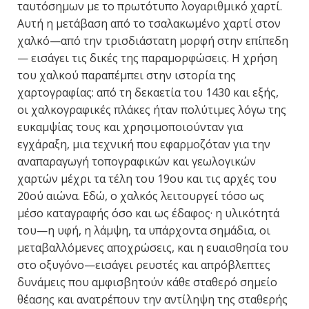
ταυτόσημων με το πρωτότυπο λογαριθμικό χαρτί.
Αυτή η μετάβαση από το τσαλακωμένο χαρτί στον
χαλκό—από την τρισδιάστατη μορφή στην επίπεδη
— εισάγει τις δικές της παραμορφώσεις. Η χρήση
του χαλκού παραπέμπει στην ιστορία της
χαρτογραφίας: από τη δεκαετία του 1430 και εξής,
οι χαλκογραφικές πλάκες ήταν πολύτιμες λόγω της
ευκαμψίας τους και χρησιμοποιούνταν για
εγχάραξη, μια τεχνική που εφαρμοζόταν για την
αναπαραγωγή τοπογραφικών και γεωλογικών
χαρτών μέχρι τα τέλη του 19ου και τις αρχές του
20ού αιώνα. Εδώ, ο χαλκός λειτουργεί τόσο ως
μέσο καταγραφής όσο και ως έδαφος· η υλικότητά
του—η υφή, η λάμψη, τα υπάρχοντα σημάδια, οι
μεταβαλλόμενες αποχρώσεις, και η ευαισθησία του
στο οξυγόνο—εισάγει ρευστές και απρόβλεπτες
δυνάμεις που αμφισβητούν κάθε σταθερό σημείο
θέασης και ανατρέπουν την αντίληψη της σταθερής